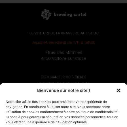
OUVERTURE DE LA BRASSERIE AU PUBLIC
Jeudi et vendredi de 17h à 19h30
7 Rue des Minimes
41150 Valloire sur Cisse
COMMANDER VOS BIÈRES
LOCATION DE TIREUSE & FÛTS
PROFESSIONNELS & PARTENAIRES
Bienvenue sur notre site !
BIÈRES ÉPHÉMÈRES
Notre site utilise des cookies pour améliorer votre expérience de
DÉCOUVRIR LA BRASSERIE
navigation. En continuant à utiliser notre site, vous acceptez notre
Politique de confidentialité
utilisation de cookies conformément à notre politique de confidentialité.
Conditions générales de vente
Ils sont là pour garantir la sécurité de vos données personnelles, tout en
Mentions légales
vous offrant une expérience de navigation optimale.