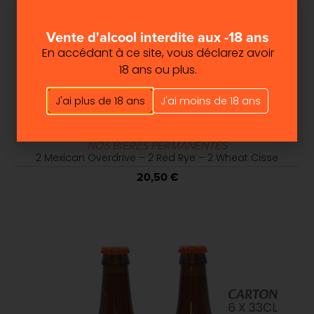
Vente d'alcool interdite aux -18 ans
En accédant à ce site, vous déclarez avoir
18 ans ou plus.
J'ai plus de 18 ans
J'ai moins de 18 ans
NOS BIÈRES PERMANENTES
2 Mexican Overdrive – 2 Red Rye – 2 Wheat Cisse
20,50
€